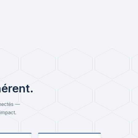
érent.
nectés —
'impact.