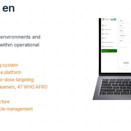
 en
e environments and
ithin operational
g system
ce platform
o-dose targeting
 learners, 47 WHO AFRO
cture
ycle management