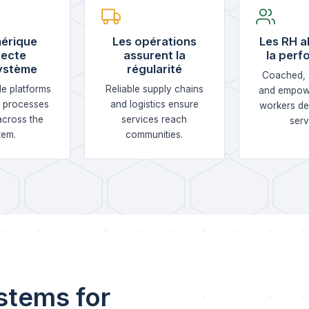
érique
Les opérations
Les RH a
ecte
assurent la
la per
ystème
régularité
Coached, 
le platforms
Reliable supply chains
and empow
, processes
and logistics ensure
workers del
across the
services reach
serv
tem.
communities.
stems for