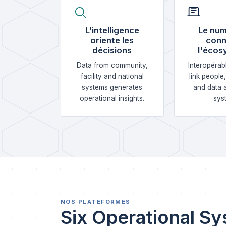
L'intelligence
Le num
oriente les
conn
décisions
l'écos
Data from community,
Interopérab
facility and national
link people
systems generates
and data 
operational insights.
sys
NOS PLATEFORMES
Six Operational Sy