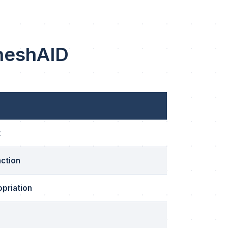
aneshAID
t
action
opriation