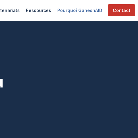
tenariats
Ressources
Pourquoi GaneshAID
Contact
u