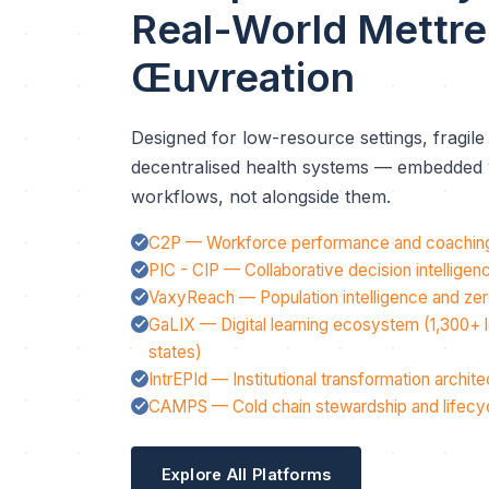
Real-World Mettre
Œuvreation
Designed for low-resource settings, fragil
decentralised health systems — embedded w
workflows, not alongside them.
C2P — Workforce performance and coachin
PIC - CIP — Collaborative decision intelligen
VaxyReach — Population intelligence and zer
GaLIX — Digital learning ecosystem (1,300+
states)
IntrEPId — Institutional transformation archite
CAMPS — Cold chain stewardship and lifec
Explore All Platforms